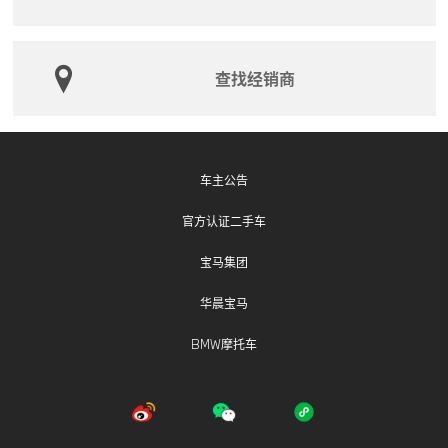
宝马（中国）汽车贸易有限公司将以挂号信、互联驾驶
消息等方式，通知相关用户。用户可拨打宝马售后服务
热线：400-800-6666（固话或手机拨打均可），了解
查找经销商
此次召回的详细信息。此外，也可登录市场监管总局召
回中心网站www.samrdprc.org.cn、www.mee.gov.cn、
www.recall.org.cn、www.vecc.org.cn，关注微信公众号
（SAMRDPRC、机动车环保），了解更多信息，反映
缺陷线索。
车主公告
官方认证二手车
宝马集团
华晨宝马
BMW摩托车