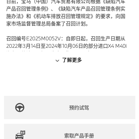
日前，宝马（中国）汽车贸易有限公司根据《缺陷汽车
产品召回管理条例》、《缺陷汽车产品召回管理条例实
施办法》和《机动车排放召回管理规定》的要求，向国
家市场监督管理总局备案了召回计划。
召回编号E2025M0052V：自即日起，召回生产日期从
2022年3月14日至2024年10月06日的部分进口X4 M40i
汽车，共计1291辆；生产日期从2022年3月14日至2024
了解更多
年7月26日的部分进口X3 M40i汽车，共计2445辆。
本次召回范围内部分车辆，由于车载诊断软件（OBD）
中颗粒捕集器（GPF）监测项的启用条件标定过高，无
法及时按预期完成诊断，造成在用监测频率（IUPR率）
的计数不能正常增加，无法满足在用监测频率相关要
求，可能存在排放危害风险。
预约试驾
宝马（中国）汽车贸易有限公司将免费为召回范围内的
车辆升级软件，以消除排放危害。
索取产品手册