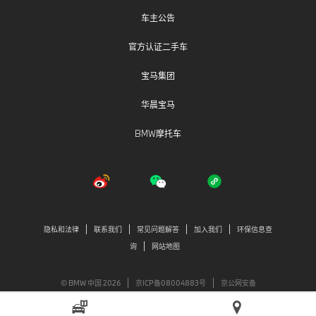
车主公告
官方认证二手车
宝马集团
华晨宝马
BMW摩托车
隐私和法律
联系我们
常见问题解答
加入我们
环保信息查
询
网站地图
© BMW 中国 2026
京ICP备08004883号
京公网安备
11010502038527号