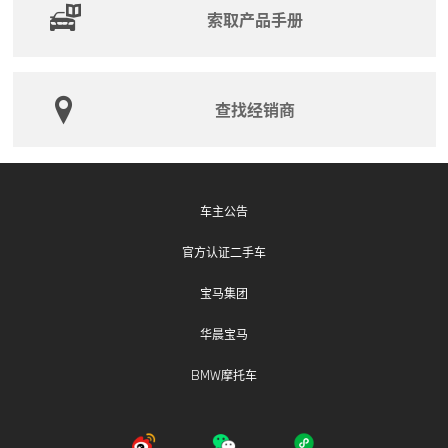
索取产品手册
全部4块高压蓄电池的双电池单元模块，以消除安全隐
患。
二、宝马（中国）汽车贸易有限公司
查找经销商
自即日起，召回生产日期在2022年10月13日至2023年1
月26日的部分进口7系汽车，共计4519台。
本次召回范围内车辆由于雨刮器连杆的材料过硬，可能
导致连杆和轴的连接处磨损松动，造成雨刮器无法正常
车主公告
工作，影响驾驶员视野，存在安全隐患。
官方认证二手车
宝马（中国）汽车贸易有限公司将免费为召回范围内的
宝马集团
车辆检查雨刮器连杆，必要时进行更换，以消除安全隐
患。
华晨宝马
BMW摩托车
华晨宝马汽车有限公司、宝马（中国）汽车贸易有限公
司将以挂号信、互联驾驶消息等形式，通知相关用户。
用户可拨打宝马售后服务热线：400-800-6666（固话