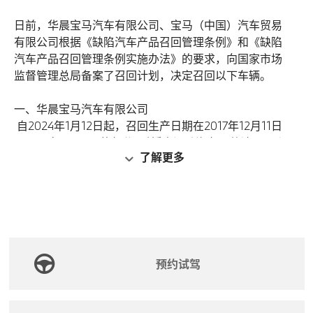
日前，华晨宝马汽车有限公司、宝马（中国）汽车贸易
有限公司根据《缺陷汽车产品召回管理条例》和《缺陷
汽车产品召回管理条例实施办法》的要求，向国家市场
监督管理总局备案了召回计划，决定召回以下车辆。
一、华晨宝马汽车有限公司
自2024年1月12日起，召回生产日期在2017年12月11日
至2019年12月7日的部分5系插电混动汽车，共计41446
了解更多
辆。
本次召回范围内车辆高压蓄电池的双电池单元模块由于
设计原因，其内部电芯可能发生相对位移，造成绝缘故
障。此时高压系统会关闭并亮起故障灯及弹出故障提示
信息，但发动机可以正常工作。极端情况下，如果电芯
与蓄电池壳体发生接触，则无法排除发生热失控的风
预约试驾
险，存在安全隐患。
华晨宝马汽车有限公司将免费为召回范围内的车辆更换