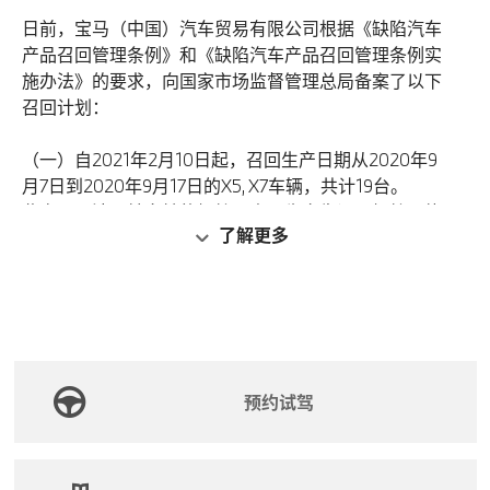
息。
日前，宝马（中国）汽车贸易有限公司根据《缺陷汽车
产品召回管理条例》和《缺陷汽车产品召回管理条例实
施办法》的要求，向国家市场监督管理总局备案了以下
召回计划：
（一）自2021年2月10日起，召回生产日期从2020年9
月7日到2020年9月17日的X5, X7车辆，共计19台。
此次召回涉及转向轴的螺栓。由于生产失误，螺栓可能
了解更多
未正确连接，从而导致噪音以及转向系统的虚位，在最
坏的情况下，驾驶员可能会失去对车辆转向的控制，因
此存在安全隐患, 风险等级较高。
宝马（中国）汽车贸易有限公司将免费为召回范围内的
车辆进行对转向轴螺栓的检查，必要时更换转向轴和等
速万向节, 以消除安全隐患。
预约试驾
（二）自2021年2月18日起，召回生产日期从2020年6
月16日到2020年12月2日的425i及430i车辆，共计71
台。