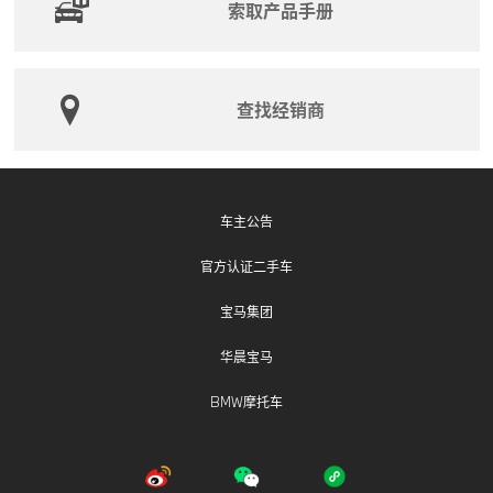
索取产品手册
此次召回涉及车辆前排座椅侧气囊。由于软件调校失
误，在车辆遭遇侧面碰撞时，气囊展开可能延迟，使得
气囊无法有效保护乘员。这增加了乘员在碰撞事故中受
伤的可能性，因此存在安全隐患，风险等级高。
查找经销商
宝马（中国）汽车贸易有限公司将免费为召回范围内的
车辆进行软件编程, 以消除安全隐患。未销售车辆将在消
除缺陷后再进行销售。
宝马（中国）汽车贸易有限公司将以挂号信或互联驾驶
车主公告
消息等形式通知客户。用户可拨打宝马售后服务热线：
官方认证二手车
400-800-6666（固话或手机拨打均可），了解此次召
回的详细信息。
宝马集团
华晨宝马
BMW摩托车