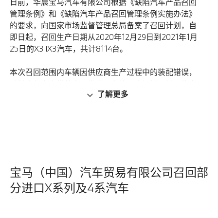
日前，华晨宝马汽车有限公司根据《缺陷汽车产品召回
管理条例》和《缺陷汽车产品召回管理条例实施办法》
的要求，向国家市场监督管理总局备案了召回计划，自
即日起，召回生产日期从2020年12月29日到2021年1月
25日的X3 iX3汽车，共计8114台。
本次召回范围内车辆因供应商生产过程中的装配错误，
后排中部安全带的自动卷收器中的一个翘板开关可能定
了解更多
位错误，在发生故障时，可能导致感应锁定传感器在安
全带卷收器内无法正常工作，从而导致在紧急制动时，
乘客无法被固定在座椅上，存在安全隐患。
华晨宝马汽车有限公司将为受影响的车辆免费检查后排
中部安全带，必要时更换后排中部安全带，以消除安全
隐患。
宝马（中国）汽车贸易有限公司召回部
分进口X系列及4系汽车
华晨宝马汽车有限公司将以挂号信或互联驾驶消息等形
式通知客户。用户可拨打宝马售后服务热线：400-800-
6666（固话或手机拨打均可），了解此次召回的详细信