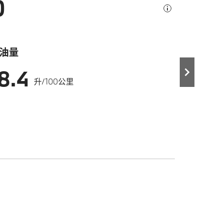
0
油量
8.4
升/100公里