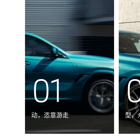
01
动，恣意游走
型，