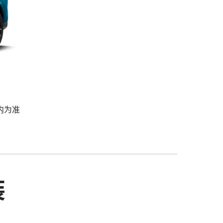
内为准
装