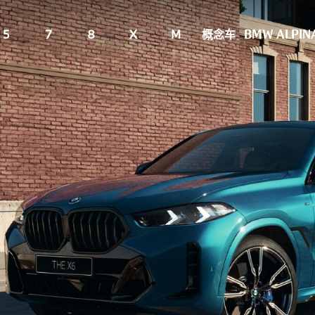
5
7
8
X
M
概念车
BMW ALPIN