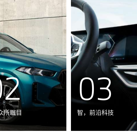
02
03
众所瞩目
智，前沿科技