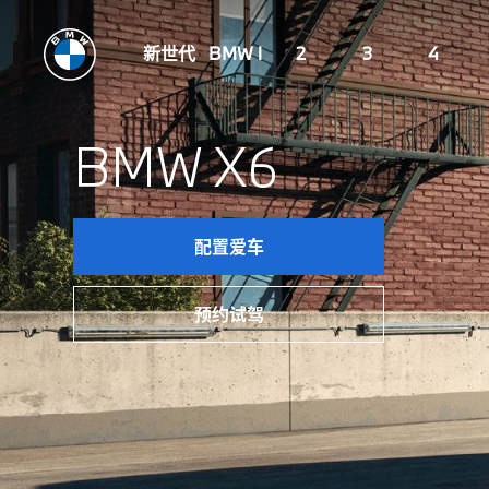
新世代
BMW i
2
3
4
BMW X6
配置爱车
预约试驾