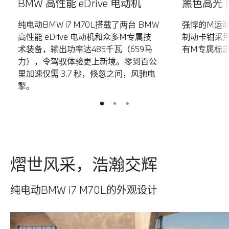
BMW 高性能 eDrive 电动机
黑色高光 
纯电动BMW i7 M70L搭载了两台 BMW
强悍的M运
高性能 eDrive 电动机和众多M专属技
制动卡钳采
术装备，输出功率达485千瓦（659马
有M专属标
力），令驾驭体验更上新境。零到百公
里加速仅需 3.7 秒，倏忽之间，风驰电
掣。
2
3
1
熠世风采，浩瀚交辉
纯电动BMW i7 M70L的外观设计