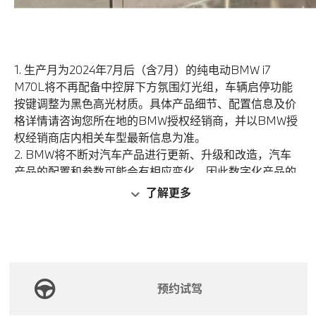
1. 生产月为2024年7月后（含7月）的纯电动BMW i7
M70L将不再配备中控屏下方氛围灯光组，车辆启停功能
按键调整为黑色高光材质。具体产品细节、配置信息及价
格详情请咨询您所在地的BMW授权经销商，并以BMW授
权经销商店内相关车型最新信息为准。
2. BMW将不断对汽车产品进行更新、升级和改造，汽车
产品的配置和参数可能会有相应变化，因此数字化产品的
升级方案及不同生产日期的同一款车型所搭载的数字化产
了解更多
品（包括硬件、软件、操作系统、功能服务和页面设计
等）可能存在差异。具体配置、产品功能及相关细节等请
以BMW授权经销商展示、销售的适用于中国大陆的具体
车型及汽车产品为准。数字化产品需在客户完成车联网卡
实名登记及开通互联驾驶服务后方可使用。
预约试驾