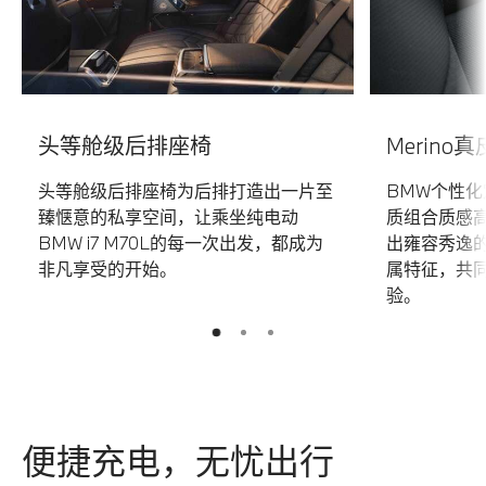
头等舱级后排座椅
Merin
头等舱级后排座椅为后排打造出一片至
BMW个性化
臻惬意的私享空间，让乘坐纯电动
质组合质感
BMW i7 M70L的每一次出发，都成为
出雍容秀逸
非凡享受的开始。
属特征，共
验。
2
3
1
便捷充电，无忧出行