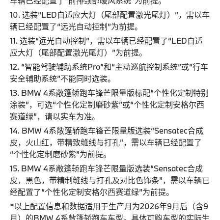
车辆已经配置了“前排颈部暖风系统”为前提。
10. 选装“LED自适应大灯（尾部配置激光尾灯）”，需以车
辆已经配置了“远光自动控制”为前提。
11. 选装“远光自动控制”，需以车辆已经配置了“LED自适
应大灯（尾部配置激光尾灯）”为前提。
12. “智能驾驶辅助系统Pro”和“主动巡航控制系统”或“行车
安全辅助系统”不能同时选装。
13. BMW 4系敞篷轿跑车锋芒限量版标配“个性化定制特别
涂装”，可选“个性化定制磨砂紫”或“个性化定制安格尔西
赛道绿”，请以实车为准。
14. BMW 4系敞篷轿跑车锋芒限量版选装“Sensatec合成
皮，火山红，带精致缝线与打孔”，需以车辆已经配置了
“个性化定制磨砂紫”为前提。
15. BMW 4系敞篷轿跑车锋芒限量版选装“Sensatec合成
皮，黑色，带精制缝线与打孔及对比色饰条”，需以车辆已
经配置了“个性化定制安格尔西赛道绿”为前提。
*以上配置信息和数据适用于生产月为2026年9月后（含9
月）的BMW 4系敞篷轿跑车车型。具体可购车型的实际生