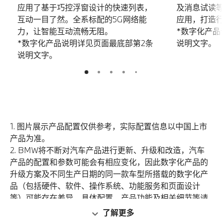
应用了基于巧控浮窗设计的快速列表，
及消息试读
互动一目了然。全系标配的5G网络能
应用，打造
力，让智能互动流畅无阻。
*数字化产品
*数字化产品说明详见页面最底部第2条
说明文字。
说明文字。
5
2
3
4
1
1. 图片展示产品配置仅供参考，实际配置信息以中国上市
产品为准。
2. BMW将不断对汽车产品进行更新、升级和改造，汽车
产品的配置和参数可能会有相应变化，因此数字化产品的
升级方案及不同生产日期的同一款车型所搭载的数字化产
品（包括硬件、软件、操作系统、功能服务和页面设计
等）可能存在差异。具体配置、产品功能及相关细节等请
以BMW授权经销商展示、销售的适用于中国大陆的具体
了解更多
车型及汽车产品为准。数字化产品需在客户完成车联网卡