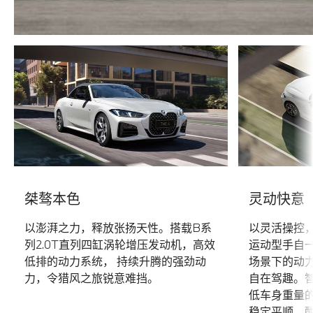
桀骜本色
灵动快意
以澎湃之力，释放张扬天性。搭载B系
以灵活操控
列2.0T直列四缸涡轮增压发动机，高效
运动型手自
低排的动力系统， 持续升腾的强劲动
场景下的动
力，令猎风之旅锐意难挡。
自在驾趣。
低车身重量
稳定平顺，