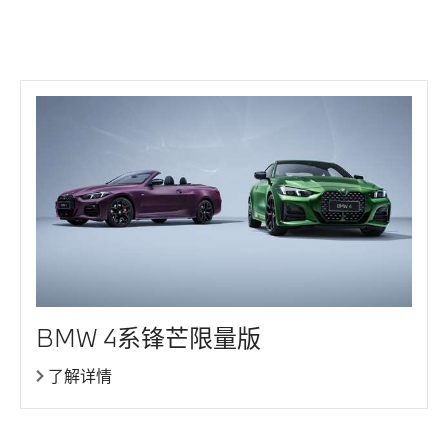
实名登记及开通互联驾驶服务后方可使用。
3. BMW的驾驶辅助系统仅为辅助驾驶之目的而设计，不
能完全替代驾驶员的操控，不能完全应对交通、天气和路
况可能出现的所有情形。驾驶员对开启该功能的路况判断
负有全部责任。驾驶员必须在遵守我国道路交通安全法及
其实施条例，以及机动车驾驶证申领和使用规定等适用的
法律法规规定的前提下，时刻履行必要的注意义务，并根
据周边环境及时予以干预。若在驾驶过程中发生违章、事
故、纠纷，驾驶员应承担全部责任。
4. BMW 4系敞篷轿跑车锋芒限量版标配“个性化定制特别
涂装”，可选“个性化定制磨砂紫”或“个性化定制安格尔西
赛道绿”，请以实车为准。
5. BMW 4系敞篷轿跑车锋芒限量版选装“Sensatec合成皮,
BMW 4系锋芒限量版
火山红, 带精致缝线与打孔”，需以车辆已经配置了“个性化
定制磨砂紫”为前提。
了解详情
6. BMW 4系敞篷轿跑车锋芒限量版选装“Sensatec合成皮,
黑色, 带精制缝线与打孔及对比色饰条”，需以车辆已经配
置了“个性化定制安格尔西赛道绿”为前提。