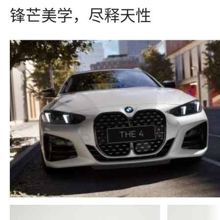
锋芒美学，尽释天性