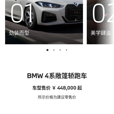
01
0
劲装而型
美学肆溢
2
3
4
1
BMW 4系敞篷轿跑车
车型售价 ￥ 448,000 起
所示价格为建议零售价