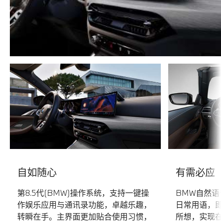
自如随心
有需必应
第8.5代(BMW)操作系统，支持一键操
BMW自然
作娱乐应用与通讯录功能，卓越乐趣，
日常用语，
转瞬在手。主界面更加贴合使用习惯，
所想，实现