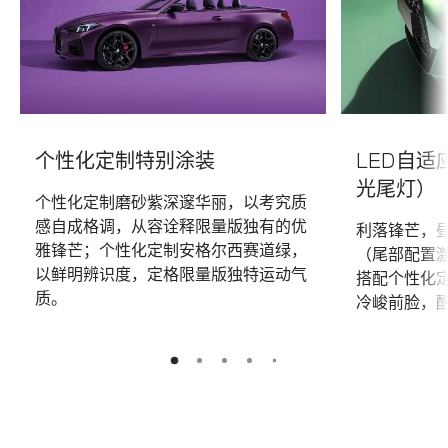
个性化定制特别涂装
LED自
光尾灯）
个性化定制磨砂紫深邃华丽，以考究质
感自成格调，从容诠释限量版独有的优
利落锋芒，昼
雅锋芒；个性化定制安格尔西赛道绿，
（尾部配置
以鲜明辨识度，定格限量版独特运动气
搭配个性化
质。
冷峻前脸，
5
2
3
4
1