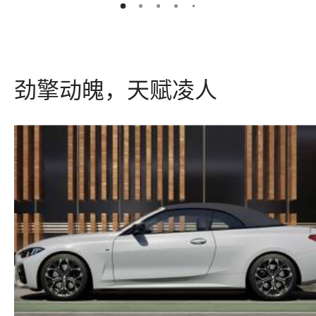
5
2
3
4
1
劲擎动魄，天赋凌人