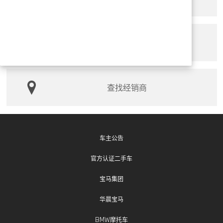
索取产品手册
查找经销商
车主公告
官方认证二手车
宝马集团
华晨宝马
BMW摩托车