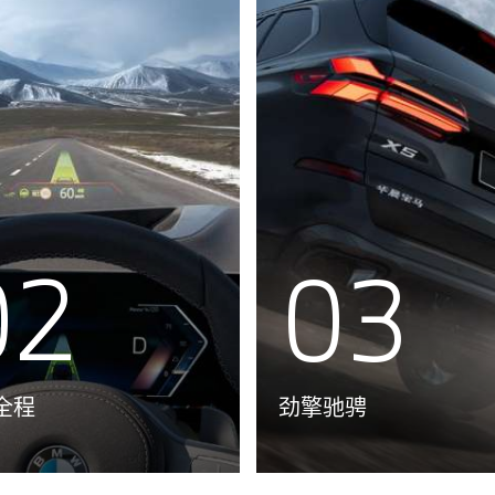
02
03
全程
劲擎驰骋