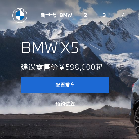
新世代
BMW i
2
3
4
BMW X5
建议零售价￥598,000起
配置爱车
预约试驾