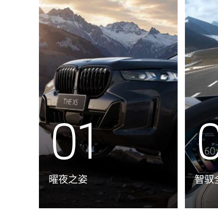
01
曜夜之姿
智驭