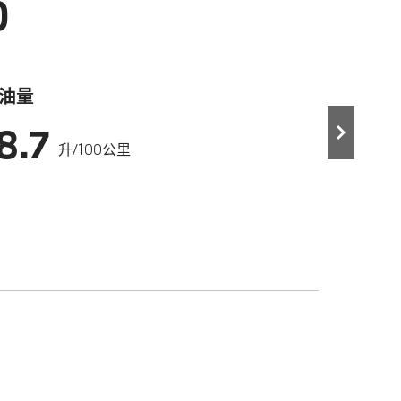
0
油量
8.7
升/100公里