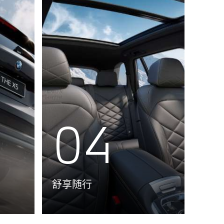
04
舒享随行