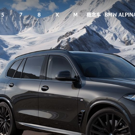
5
7
8
X
M
概念车
BMW ALPIN