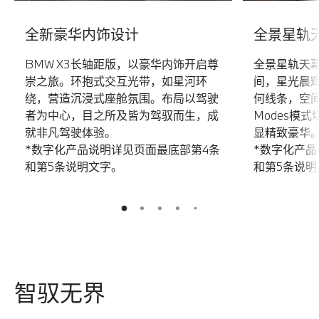
全新豪华内饰设计
全景星轨
BMW X3长轴距版，以豪华内饰开启尊
全景星轨天
崇之旅。环抱式交互光带，如星河环
间，星光晨
绕，营造沉浸式座舱氛围。布局以驾驶
何线条，空间
者为中心，目之所及皆为驾驭而生，成
Modes模
就非凡驾驶体验。
显精致豪华
*数字化产品说明详见页面最底部第4条
*数字化产品
和第5条说明文字。
和第5条说明
5
2
3
4
1
智驭无界