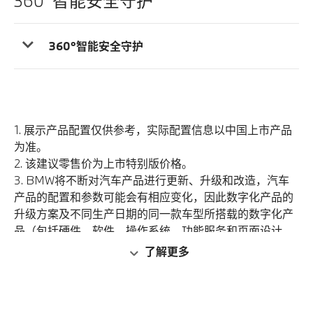
360°智能安全守护
360°智能安全守护
1. 展示产品配置仅供参考，实际配置信息以中国上市产品
为准。
2. 该建议零售价为上市特别版价格。
3. BMW将不断对汽车产品进行更新、升级和改造，汽车
产品的配置和参数可能会有相应变化，因此数字化产品的
升级方案及不同生产日期的同一款车型所搭载的数字化产
品（包括硬件、软件、操作系统、功能服务和页面设计
等）可能存在差异。具体配置、产品功能及相关细节等请
了解更多
以BMW授权经销商展示、销售的适用于中国大陆的具体
车型及汽车产品为准。数字化产品需在客户完成车联网卡
实名登记及开通互联驾驶服务后方可使用。