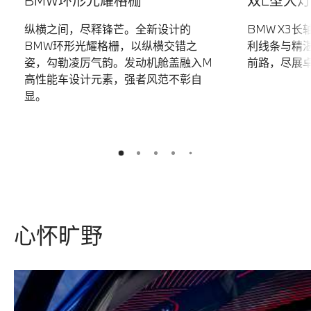
纵横之间，尽释锋芒。全新设计的
BMW X3
BMW环形光耀格栅，以纵横交错之
利线条与精
姿，勾勒凌厉气韵。发动机舱盖融入M
前路，尽展
高性能车设计元素，强者风范不彰自
显。
5
2
3
4
1
心怀旷野