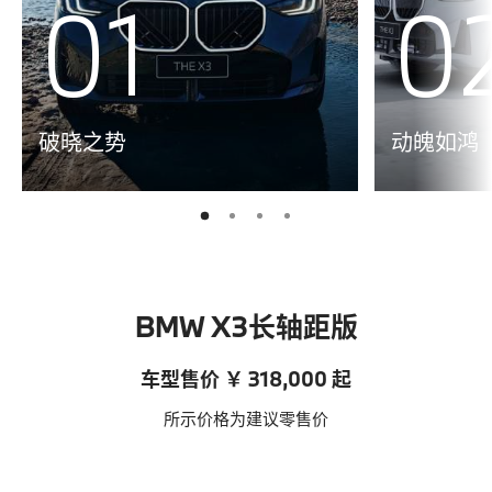
01
0
破晓之势
动魄如鸿
2
3
4
1
BMW X3长轴距版
车型售价 ￥ 318,000 起
所示价格为建议零售价