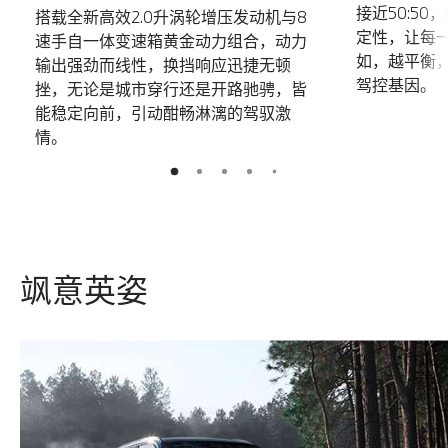
接近50:5
搭载全新高效2.0升涡轮增压发动机与8
定性，让每
速手自一体变速箱黄金动力组合，动力
如，越平衡
输出强劲而线性，换挡响应迅捷无顿
驾控基因。
挫，无论是城市穿行还是开路驰骋，皆
能稳定向前，引动酣畅淋漓的驾驭激
情。
5
2
3
4
1
飒意英姿