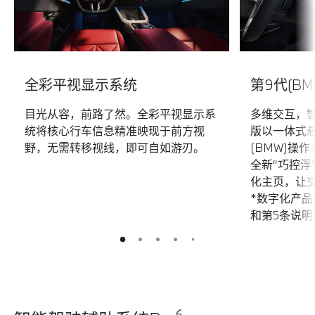
全彩平视显示系统
第9代(B
目光从容，前路了然。全彩平视显示系
多维交互，智
统将核心行车信息精准映现于前方视
版以一体式
野，无需转移视线，即可自如游刃。
(BMW)操作
全新“巧控浮
化主页，让
*数字化产品
和第5条说明
5
2
3
4
1
6