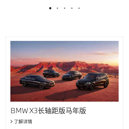
2
3
4
5
1
BMW X3长轴距版马年版
了解详情