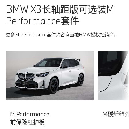
4. BMW尊享数字服务下的数字化产品需在客户购买[BMW
BMW X3长轴距版可选装M
尊享数字服务]后方可使用。
5. 宝马的驾驶辅助系统仅为辅助驾驶之目的而设计，不能
Performance套件
完全替代驾驶员的操控，不能完全应对交通、天气和路况
可能出现的所有情形。驾驶员对开启该功能的路况判断负
更多M Performance套件请咨询当地BMW授权经销商。
有全部责任。驾驶员必须在遵守我国道路交通安全法及其
实施条例，以及机动车驾驶证申领和使用规定等适用的法
律法规规定的前提下，时刻履行必要的注意义务，并根据
周边环境及时予以干预。若在驾驶过程中发生违章、事
故、纠纷，驾驶员应承担全部责任。
6. 生产月为2025年9月后（含9月）的BMW X3长轴距版
xDrive30L车型的双肾格栅内饰条（不包含双肾格栅外
框），前后保险杠饰条，后视镜底座饰条，窗框饰条，车
顶行李架从银色外装组件调整为黑色。具体产品细节、配
置信息及价格详情请咨询当地BMW授权经销商。
M Performance
M碳纤维
前保险杠护板