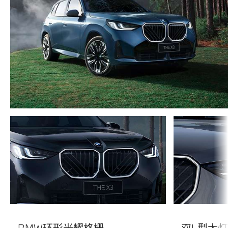
BMW环形光耀格栅
双L型大灯