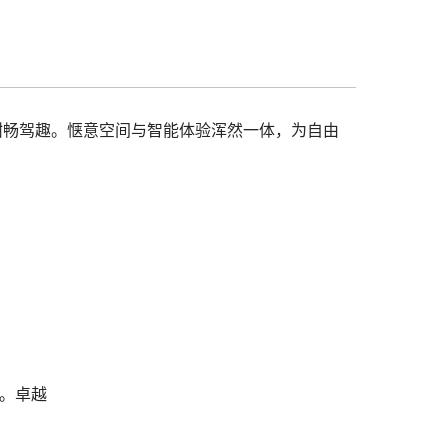
抱酣畅驾趣。惬意空间与智能体验浑然一体，为自由
如。卓越