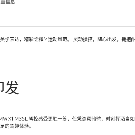
配置信息
气激昂的美学表达，精彩诠释M运动风范。 灵动操控，随心出发，拥
即发
 X1 M35Li驾控感受更胜一筹，任凭恣意驰骋，时刻挥洒自
足的驾趣体验。