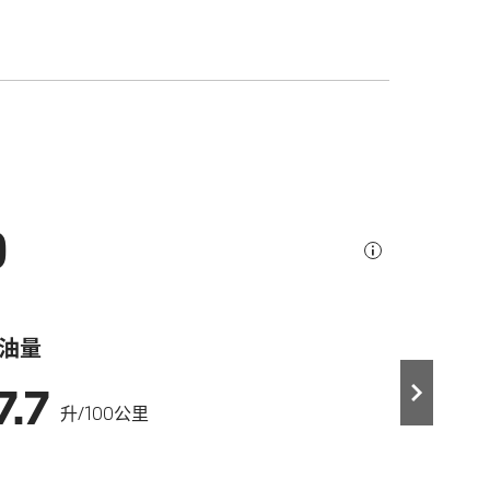
0
油量
7.7
升/100公里