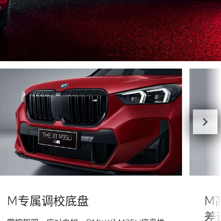
M专属调校底盘
M
差