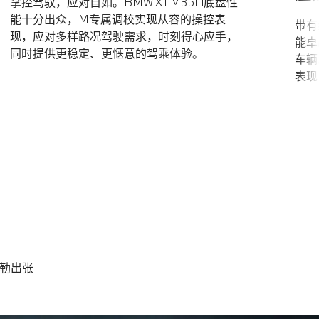
掌控驾驭，应对自如。BMW X1 M35Li底盘性
能十分出众，M专属调校实现从容的操控表
带有
现，应对多样路况驾驶需求，时刻得心应手，
能卓
同时提供更稳定、更惬意的驾乘体验。
车辆
表现
勾勒出张