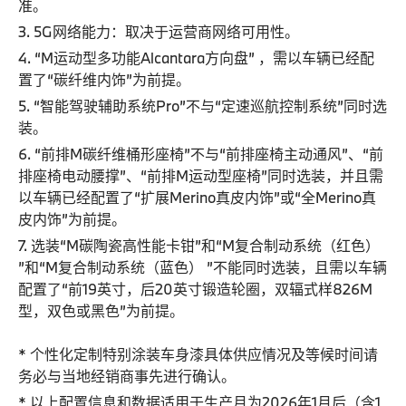
准。
3. 5G网络能力：取决于运营商网络可用性。
4. “M运动型多功能Alcantara方向盘” ，需以车辆已经配
置了“碳纤维内饰”为前提。
5. “智能驾驶辅助系统Pro”不与“定速巡航控制系统”同时选
装。
6. “前排M碳纤维桶形座椅”不与“前排座椅主动通风”、“前
排座椅电动腰撑”、“前排M运动型座椅”同时选装，并且需
以车辆已经配置了“扩展Merino真皮内饰”或“全Merino真
皮内饰”为前提。
7. 选装“M碳陶瓷高性能卡钳”和“M复合制动系统（红色）
”和“M复合制动系统（蓝色） ”不能同时选装，且需以车辆
配置了“前19英寸，后20英寸锻造轮圈，双辐式样826M
型，双色或黑色”为前提。
* 个性化定制特别涂装车身漆具体供应情况及等候时间请
务必与当地经销商事先进行确认。
* 以上配置信息和数据适用于生产月为2026年1月后（含1