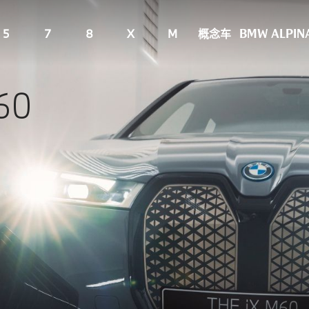
5
7
8
X
M
概念车
BMW ALPIN
60
 M60配备搭载第8.5代操作系统的BMW iDrive。提请注意，