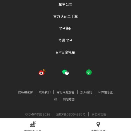
车主公告
官方认证二手车
宝马集团
华晨宝马
BMW摩托车
隐私和法律
联系我们
常见问题解答
加入我们
环保信息查
询
网站地图
© BMW 中国 2026
京ICP备08004883号
京公网安备
11010502038527号