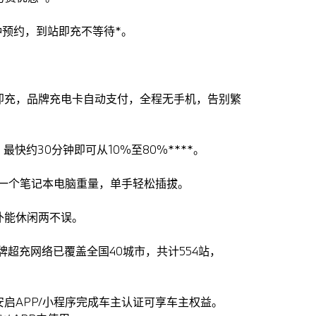
钟预约，到站即充不等待*。
。
即充，品牌充电卡自动支付，全程无手机，告别繁
，最快约30分钟即可从10%至80%****。
等同一个笔记本电脑重量，单手轻松插拔。
补能休闲两不误。
品牌超充网络已覆盖全国40城市，共计554站，
在逸安启APP/小程序完成车主认证可享车主权益。