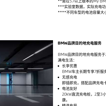
**需在5.7以上版本的My B
***实验室数据，实际充电
****不同车型的电池容量
BMW品牌目的地充电服务
BMW品牌目的地充电服务于
满电生活：
长享优惠
BMW车主长期专享7折服
无感充电
即插即充，搭配品牌充电
电池友好
20kW直流充电桩，2至
康。
精选布局