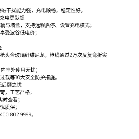
抗电磁干扰能力强，充电顺畅，稳定性好。
辆充电更默契
控车辆与墙盒，支持远程启停、设置充电模式；
松享受波谷低电价；
全
，枪头含玻璃纤维尼龙，枪线通过2万次反复弯折实
，室内室外使用无忧；
压过载等10大安全防护措施。
无后顾之忧
严苛，工艺严格；
P实时查看；
无忧质保；
00 802 9999。