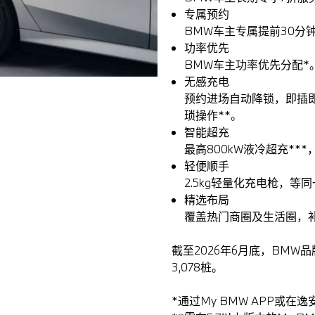
专属预约
BMW车主专属提前30分
功率优先
BMW车主功率优先分配*
无感充电
预约进场自动降锁，即插
琐操作**。
智能超充
最高800kW液冷超充***
轻便顺手
2.5kg轻量化充电枪，
精选布局
覆盖热门商圈及生活圈，
截至2026年6月底，BMW
3,078桩。
*通过My BMW APP或