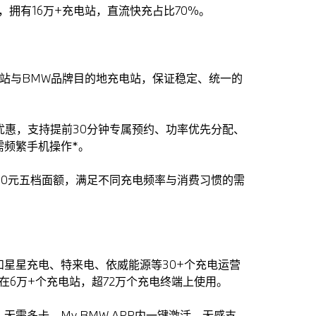
市，拥有16万+充电站，直流快充占比70%。
充站与BMW品牌目的地充电站，保证稳定、统一的
优惠，支持提前30分钟专属预约、功率优先分配、
需频繁手机操作*。
00/1000元五档面额，满足不同充电频率与消费习惯的需
星星充电、特来电、依威能源等30+个充电运营
持在6万+个充电站，超72万个充电终端上使用。
无需多卡，My BMW APP内一键激活，无感支