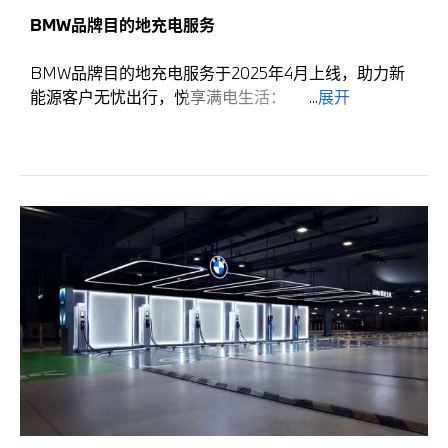
智能超充
BMW品牌目的地充电服务
最高800kW液冷超充***，最快约30分钟即可从
10%至80%****。
BMW品牌目的地充电服务于2025年4月上线，助力新
轻便顺手
能源客户无忧出行，悦享满电生活：
...
展开
2.5kg轻量化充电枪，等同一个笔记本电脑重量，单
长享优惠
手轻松插拔。
BMW车主长期专享7折服务费优惠*。
精选布局
无感充电
覆盖热门商圈及生活圈，补能休闲两不误。
即插即充，搭配品牌充电卡自动支付，全程无手机，
告别繁琐操作**。
截至2026年6月底，BMW品牌超充网络已覆盖全国40
电池友好
城市，共计554站，3,078桩。
20kW直流充电桩，2至3小时完成一次补能***，兼
顾充电效率与电池健康。
*通过My BMW APP或在逸安启APP/小程序完成车主
精选布局
认证可享车主权益。
专注服务BMW车主，选择BMW车主活动密集的区域
**需在5.7以上版本的My BMW APP中使用。
建站，覆盖工作、生活、旅游全方位场景。
***实验室数据，实际充电功率等数据受车辆、环境等
无超时占位费
综合因素影响。
BMW车主无超时占用费，充电无需匆忙挪车，观
****不同车型的电池容量大小不同，充电时长将略有差
影、用餐更加从容省心*。