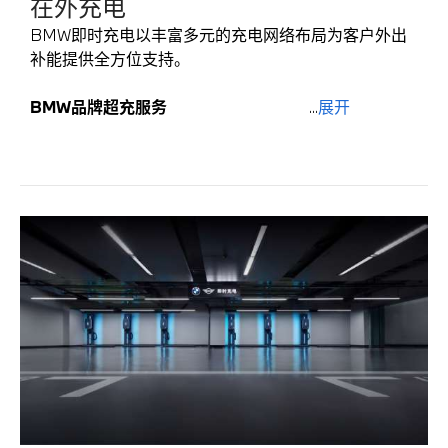
在外充电
BMW即时充电以丰富多元的充电网络布局为客户外出
补能提供全方位支持。
BMW品牌超充服务
...
展开
BMW品牌超充服务于2023年8月上线，并于2024年进
行服务升级，旨在为BMW新能源客户提供高效便捷的
充电体验：
长享优惠
BMW车主长期专享7折服务费优惠*。
专属预约
BMW车主专属提前30分钟预约，到站即充不等待
*。
功率优先
BMW车主功率优先分配*。
无感充电
预约进场自动降锁，即插即充，品牌充电卡自动支
付，全程无手机，告别繁琐操作**。