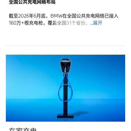
全国公共充电网络布局
截至2026年6月底，BMW在全国公共充电网络已接入
160万+根充电枪，覆盖全国31个省份，360+个城市，
...
展开
拥有16万+充电站，直流快充占比70%。
BMW即时充电品牌充电卡
使用范围
专属适用于BMW品牌超充站与BMW品牌目的地充电
站，保证稳定、统一的品牌服务体验。
充电体验
BMW车主长享7折服务费优惠，支持提前30分钟专
属预约、功率优先分配、即插即充、无感支付，无需
频繁手机操作*。
电卡面额
提供50/100/200/500/1000元五档面额，满足不同
充电频率与消费习惯的需求。
BMW即时充电一卡通
在家充电