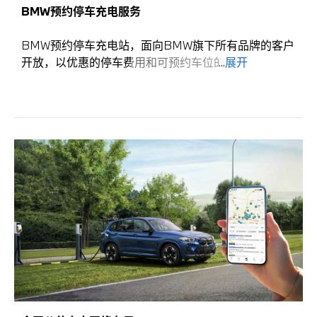
异，数据仅供参考。
BMW预约停车充电服务
截至2026年6月底，BMW品牌目的地充电网络已覆盖
全国20城市，共计54站，355桩。
BMW预约停车充电站，面向BMW旗下所有品牌的客户
开放，以优惠的停车费用和可预约车位的服务模式为客
...
展开
*用户需通过My BMW APP启动充电方可享受该权益。
户提供一站式尊享停车充电体验，此外，BMW品牌客
**需在5.7以上版本的My BMW APP中使用。
户还可享受代客充电等服务。
***将车辆电量从20%充到80%为一次补能场景，不同
车型的电池容量大小不同，充电时长将略有差异，数据
仅供参考。