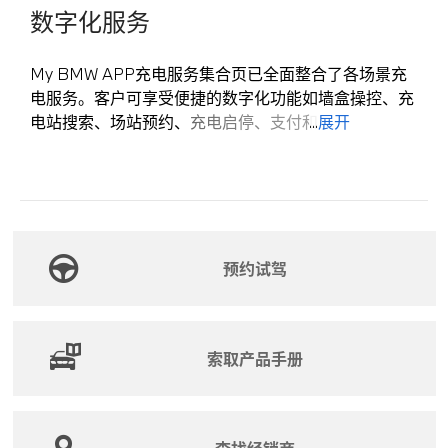
线通过2万次反复弯折实验，更结实、更耐用；
数字化服务
- 墙盒IP65级防尘防水，室内室外使用无忧；
- 墙盒防雷防漏电、防过压过载等10大安全防护措
My BMW APP充电服务集合页已全面整合了各场景充
施。
电服务。客户可享受便捷的数字化功能如墙盒操控、充
服务更放心，让充电体验无后顾之忧
电站搜索、场站预约、充电启停、支付和评论等。
...
展开
- 高品质安装服务，选材严苛，工艺严格；
- 安装进度My BMW APP实时查看；
eRoute路径规划功能可在客户使用在线宝马导航过程中
- 享三年墙盒及安装服务无忧质保；
规划充电站作为中间目的地，协助客户根据电动行驶里
- BMW 7x24小时服务电话400 802 9999。
程安排充电计划。
持续优化的数字化功能和客户互动助力BMW创造更为
预约试驾
流畅的充电体验。
索取产品手册