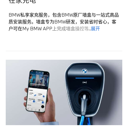
使用范围
适用范围覆盖品牌充电站和星星充电、特来电、依威
BMW私享家充服务，包含BMW原厂墙盒与一站式高品
能源等30+个充电运营商，全国350+城市，支持在6
质安装服务。墙盒专为BMW研发，安装省时省心，客
万+个充电站，超72万个充电终端上使用。
户可在My BMW APP上完成墙盒操控等数字化功能，
...
展开
充电体验
让您在家就能轻松享受安全、便捷的充电体验。
一张卡集中管理多运营商，无需多卡，My BMW
APP内一键激活，无感支付*。
原厂墙盒更适配，与BMW车机及My BMW APP完全
电卡面额
匹配
提供50/100/200/500/1000元五档面额，满足不同
- 车规级元器件选型；
充电频率与消费习惯的需求。
- EMC高于国家标准，抗电磁干扰能力强，充电顺
畅，稳定性好。
*需在5.7以上版本的My BMW APP中使用。
操作更智能，与BMW车辆充电更默契
- 仅需一个APP同时操控车辆与墙盒，支持远程启
停、设置充电模式；
- 支持预约定时充电，轻松享受波谷低电价；
- 支持OTA远程升级。
使用更可靠，守护人车安全
- 墙盒外壳采用聚碳酸酯，枪头含玻璃纤维尼龙，枪