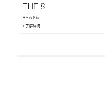
THE 8
BMW 8系
了解详情
预约试驾
车主公告
官方认证二手车
宝马集团
华晨