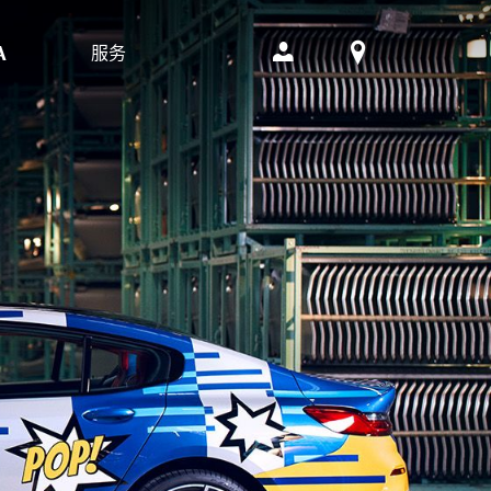
服务
A
共创而来。以精巧之艺打造感官盛宴，全球限量99台。
简主义风格。我迫不及待地想要体验这款四门轿跑车的驾驶感受，