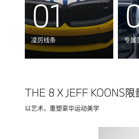
01
凌厉线条
专属
THE 8 X JEFF KOO
以艺术，重塑豪华运动美学