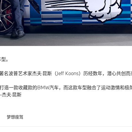
车型。
BMW与著名波普艺术家杰夫·昆斯（Jeff Koons）历经数年，潜
希望打造一款收藏款的BMW汽车，而这款车型融合了运动激情和
杰夫·昆斯
梦想座驾