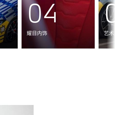
04
耀目内饰
艺术