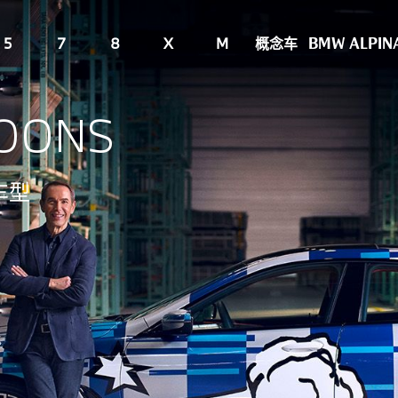
5
7
8
X
M
概念车
BMW ALPIN
KOONS
款车型
型。
MW与著名波普艺术家杰夫·昆斯（Jeff Koons）历经数年，潜心
望打造一款收藏款的BMW汽车，而这款车型融合了运动激情和极