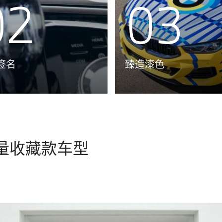
02
03
签名
臻造漆色
NS限量收藏款车型