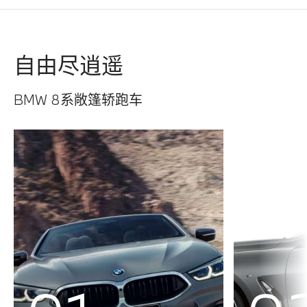
自由尽逍遥
BMW 8系敞篷轿跑车