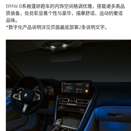
BMW 8系敞篷轿跑车的内饰空间格调优雅，搭载诸多高品
质装备，处处彰显着个性与豪华，描摹舒适、运动的奢适
品味。
*数字化产品说明详见页面最底部第2条说明文字。