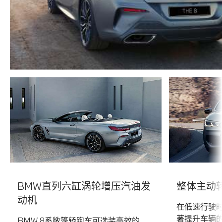
BMW直列六缸涡轮增压汽油发
整体主动
动机
在低速行驶
著提升车辆
BMW 8系敞篷轿跑车可选装高效的