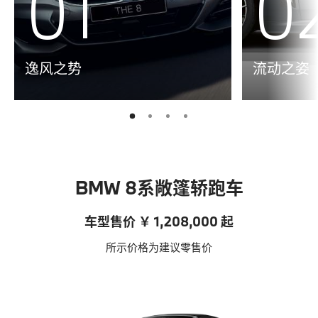
01
0
逸风之势
流动之姿
2
3
4
1
BMW 8系敞篷轿跑车
车型售价 ￥ 1,208,000 起
所示价格为建议零售价