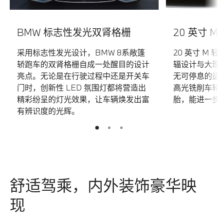
BMW 标志性发光双肾格栅
20 英寸 
采用标志性发光设计，BMW 8系敞篷
20 英寸 M 
轿跑车的双肾格栅自成一处醒目的设计
辐设计与大
亮点。无论是在行驶过程中还是开关车
无可停息的
门时，创新性 LED 氛围灯都将营造出
高光铣削车
精彩纷呈的灯光效果，让车辆焕发出富
胎，能进一
有辨识度的光辉。
2
3
1
舒适驾乘，内外装饰豪华映
现