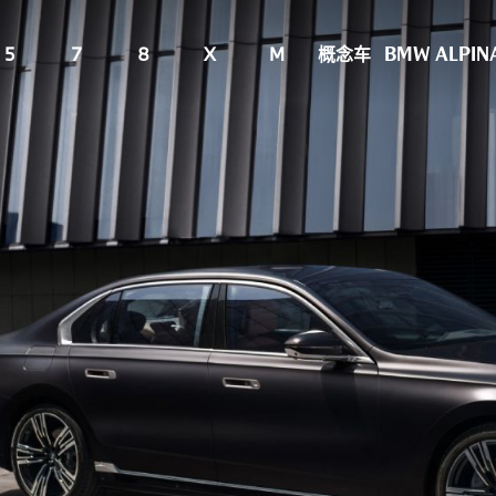
5
7
8
X
M
概念车
BMW ALPIN