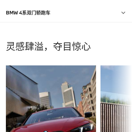
BMW 4系双门轿跑车
灵感肆溢，夺目惊心