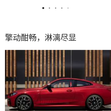
5
2
3
4
1
擎动酣畅，淋漓尽显