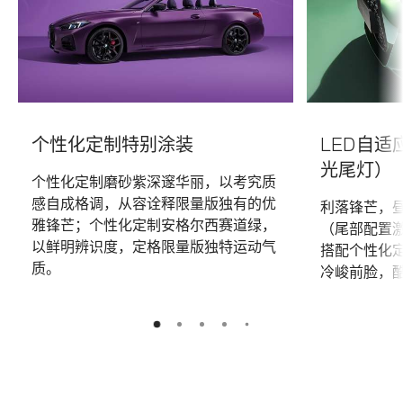
个性化定制特别涂装
LED自
光尾灯）
个性化定制磨砂紫深邃华丽，以考究质
感自成格调，从容诠释限量版独有的优
利落锋芒，昼
雅锋芒；个性化定制安格尔西赛道绿，
（尾部配置
以鲜明辨识度，定格限量版独特运动气
搭配个性化
质。
冷峻前脸，
5
2
3
4
1