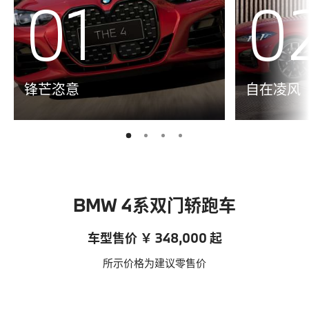
01
0
锋芒恣意
自在凌风
2
3
4
1
BMW 4系双门轿跑车
车型售价 ￥ 348,000 起
所示价格为建议零售价