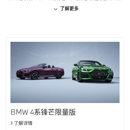
以BMW授权经销商展示、销售的适用于中国大陆的具体
了解更多
车型及汽车产品为准。数字化产品需在客户完成车联网卡
实名登记及开通互联驾驶服务后方可使用。
3. BMW的驾驶辅助系统仅为辅助驾驶之目的而设计，不
能完全替代驾驶员的操控，不能完全应对交通、天气和路
况可能出现的所有情形。驾驶员对开启该功能的路况判断
负有全部责任。驾驶员必须在遵守我国道路交通安全法及
其实施条例，以及机动车驾驶证申领和使用规定等适用的
法律法规规定的前提下，时刻履行必要的注意义务，并根
据周边环境及时予以干预。若在驾驶过程中发生违章、事
故、纠纷，驾驶员应承担全部责任。
4. BMW 4系双门轿跑车锋芒限量版标配“个性化定制特别
涂装”，可选“个性化定制磨砂紫”或“个性化定制安格尔西
赛道绿”，请以实车为准。
5. BMW 4系双门轿跑车锋芒限量版选装“Sensatec合成皮,
BMW 4系锋芒限量版
火山红, 带精致缝线与打孔”，需以车辆已经配置了“个性化
定制磨砂紫”为前提。
了解详情
6. BMW 4系双门轿跑车锋芒限量版选装“Sensatec合成皮,