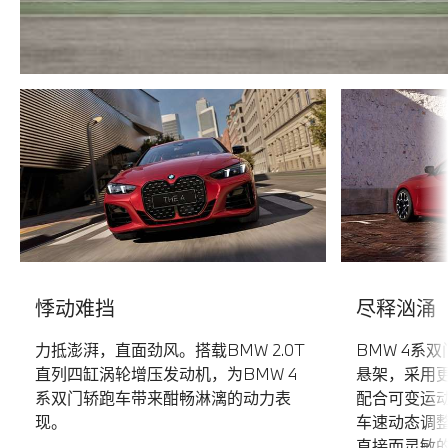
悸动难挡
尽释汹涌
力抵澎湃，直面劲风。搭载BMW 2.0T
BMW 4系
直列四缸涡轮增压发动机，为BMW 4
悬架，采用
系双门轿跑车带来酣畅淋漓的动力表
配合可变运
现。
车速动态调
直接而灵敏