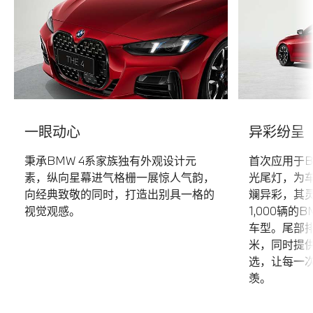
一眼动心
异彩纷呈
秉承BMW 4系家族独有外观设计元
首次应用于B
素，纵向星幕进气格栅一展惊人气韵，
光尾灯，为
向经典致敬的同时，打造出别具一格的
斓异彩，其
视觉观感。
1,000辆的
车型。尾部排
米，同时提
选，让每一
羡。