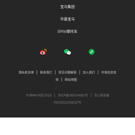
宝马集团
华晨宝马
BMW摩托车
隐私和法律
联系我们
常见问题解答
加入我们
环保信息查
询
网站地图
© BMW 中国 2026
京ICP备08004883号
京公网安备
11010502038527号